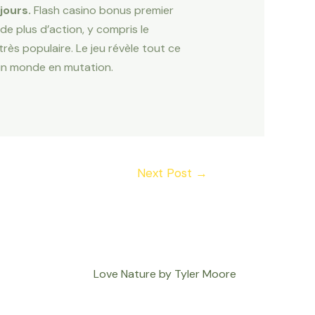
jours.
Flash casino bonus premier
e plus d’action, y compris le
rès populaire. Le jeu révèle tout ce
 un monde en mutation.
Next Post
→
Love Nature by Tyler Moore