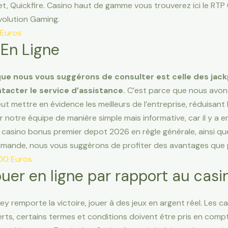
t, Quickfire. Casino haut de gamme vous trouverez ici le RTP
volution Gaming.
 Euros
 En Ligne
ue nous vous suggérons de consulter est celle des jackp
tacter le service d’assistance.
C’est parce que nous avo
t mettre en évidence les meilleurs de l’entreprise, réduisant
 notre équipe de manière simple mais informative, car il y a e
 casino bonus premier depot 2026 en règle générale, ainsi que
mande, nous vous suggérons de profiter des avantages que pr
00 Euros
uer en ligne par rapport au casin
y remporte la victoire, jouer à des jeux en argent réel. Les
rts, certains termes et conditions doivent être pris en comp