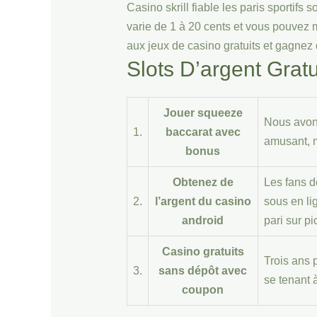
Casino skrill fiable les paris sportifs 
varie de 1 à 20 cents et vous pouvez m
aux jeux de casino gratuits et gagnez 
Slots D’argent Grat
Jouer squeeze
Nous avons
1.
baccarat avec
amusant, 
bonus
Obtenez de
Les fans d
2.
l’argent du casino
sous en li
android
pari sur pi
Casino gratuits
Trois ans 
3.
sans dépôt avec
se tenant 
coupon