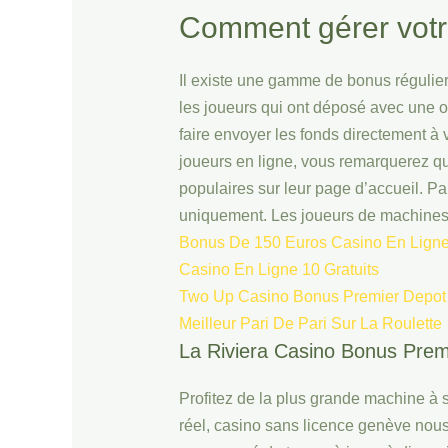
Comment gérer votr
Il existe une gamme de bonus régulier
les joueurs qui ont déposé avec une op
faire envoyer les fonds directement à
joueurs en ligne, vous remarquerez que
populaires sur leur page d’accueil. Pa
uniquement. Les joueurs de machines à
Bonus De 150 Euros Casino En Lign
Casino En Ligne 10 Gratuits
Two Up Casino Bonus Premier Depot
Meilleur Pari De Pari Sur La Roulette
La Riviera Casino Bonus Prem
Profitez de la plus grande machine à 
réel, casino sans licence genève nou