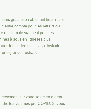
ours gratuits en obtenant trois, mais
n autre compte pour les retraits ou
ce qui compte vraiment pour les
hines à sous en ligne les plus
us les parieurs et est sur invitation
 une grande frustration.
irectement sur votre solde en argent
eindre les volumes pré-COVID. Si vous