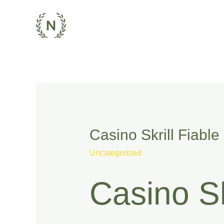
Skip
to
content
Casino Skrill Fiable
Uncategorized
Casino Sk