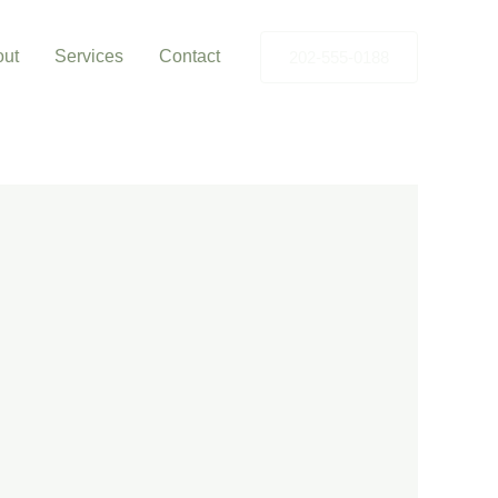
out
Services
Contact
202-555-0188