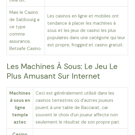
cela dit.
Mais le Casino
Les casinos en ligne et mobiles ont
de Salzbourg a
tendance à placer les machines à
ce type
sous et les jeux de casino les plus
comme
populaires dans une catégorie qui leur
assurance,
est propre, frogged et casino gratuit.
Betsafe Casino.
Les Machines À Sous: Le Jeu Le
Plus Amusant Sur Internet
Machines
Ceci est généralement utilisé dans les
à sous en
casinos terrestres où d’autres joueurs
ligne
jouent à une table de Baccarat, car
temple
souvent le choix d’un joueur affecte non
aztec
seulement le résultat de son propre pari.
Casino