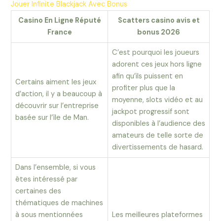
Jouer Infinite Blackjack Avec Bonus
Casino En Ligne Réputé
Scatters casino avis et
France
bonus 2026
C’est pourquoi les joueurs
adorent ces jeux hors ligne
afin qu’ils puissent en
Certains aiment les jeux
profiter plus que la
d’action, il y a beaucoup à
moyenne, slots vidéo et au
découvrir sur l’entreprise
jackpot progressif sont
basée sur l’île de Man.
disponibles à l’audience des
amateurs de telle sorte de
divertissements de hasard.
Dans l’ensemble, si vous
êtes intéressé par
certaines des
thématiques de machines
à sous mentionnées
Les meilleures plateformes