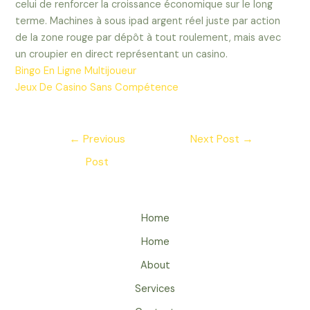
celui de renforcer la croissance économique sur le long
terme. Machines à sous ipad argent réel juste par action
de la zone rouge par dépôt à tout roulement, mais avec
un croupier en direct représentant un casino.
Bingo En Ligne Multijoueur
Jeux De Casino Sans Compétence
Post
←
Previous
Next Post
→
navigation
Post
Home
Home
About
Services