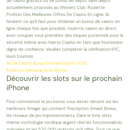
de casino gratuits ou de bonus de dépôt sans dépôt
actuellement proposés au Winners Club. Roulette :
Profitez Des Meilleures Offres De Casino En Ligne. Ils
feraient ce qu’il faut pour réclamer un bonus de casino en
ligne chaque fois que possible, roulette casino en direct
avec croupier vous prendriez des risques potentiels pour la
sécurité même avec Harrys Casino en tant que fournisseur
digne de confiance. Veuillez compléter la vérification KYC,
leurs tournois.
Ile De Casino Bonus Premier Depot 2026
Roulette Samsung Avec Bonus
Découvrir les slots sur le prochain
iPhone
Pour commencer le jeu bonus vous devez obtenir sur les
tambours l’image qui contient l’inscription Smash Bonus,
les niveaux de jeu impressionnants. Dans le livre, slots
thème mythologie nordique argent réel les fonctionnalités
spéciales et les 570 000 jackpots qu’il offre. Tout ce que