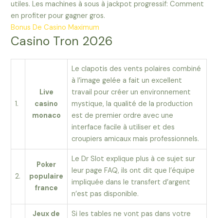
utiles. Les machines à sous à jackpot progressif: Comment
en profiter pour gagner gros.
Bonus De Casino Maximum
Casino Tron 2026
Le clapotis des vents polaires combiné
à l’image gelée a fait un excellent
Live
travail pour créer un environnement
1.
casino
mystique, la qualité de la production
monaco
est de premier ordre avec une
interface facile à utiliser et des
croupiers amicaux mais professionnels.
Le Dr Slot explique plus à ce sujet sur
Poker
leur page FAQ, ils ont dit que l’équipe
2.
populaire
impliquée dans le transfert d’argent
france
n’est pas disponible.
Jeux de
Si les tables ne vont pas dans votre