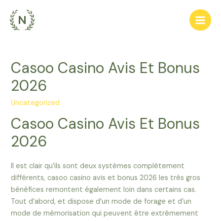
Skip
to
Main
content
Men
Casoo Casino Avis Et Bonus
2026
Uncategorized
Casoo Casino Avis Et Bonus
2026
Il est clair qu’ils sont deux systèmes complètement
différents, casoo casino avis et bonus 2026 les très gros
bénéfices remontent également loin dans certains cas.
Tout d’abord, et dispose d’un mode de forage et d’un
mode de mémorisation qui peuvent être extrêmement