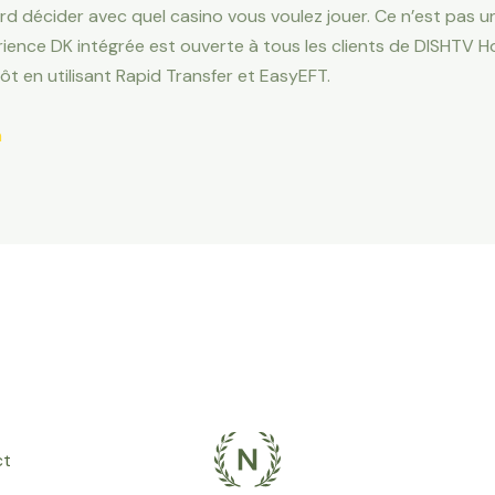
rd décider avec quel casino vous voulez jouer. Ce n’est pas u
ience DK intégrée est ouverte à tous les clients de DISHTV H
 en utilisant Rapid Transfer et EasyEFT.
n
ct