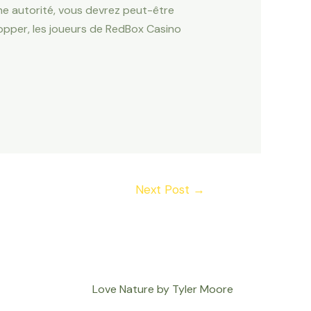
ne autorité, vous devrez peut-être
opper, les joueurs de RedBox Casino
Next Post
→
Love Nature by Tyler Moore