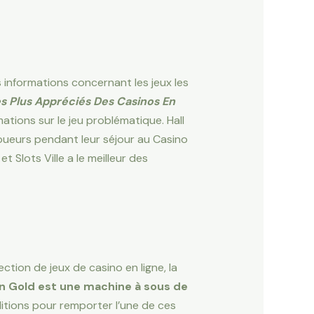
informations concernant les jeux les
s Plus Appréciés Des Casinos En
tions sur le jeu problématique. Hall
joueurs pendant leur séjour au Casino
t Slots Ville a le meilleur des
tion de jeux de casino en ligne, la
 Gold est une machine à sous de
itions pour remporter l’une de ces