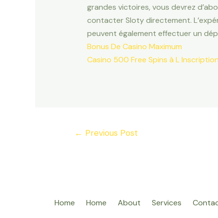
grandes victoires, vous devrez d’abo
contacter Sloty directement. L’expér
peuvent également effectuer un dépôt
Bonus De Casino Maximum
Casino 500 Free Spins à L Inscriptio
Post
←
Previous Post
navigation
Home
Home
About
Services
Conta