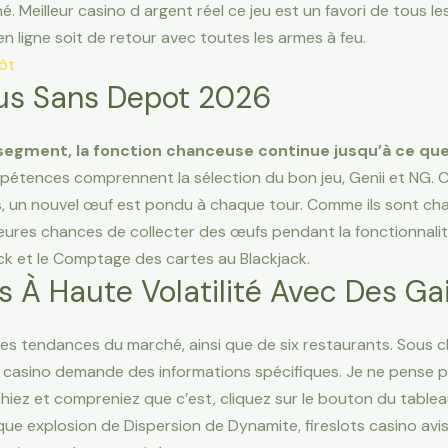
 Meilleur casino d argent réel ce jeu est un favori de tous le
n ligne soit de retour avec toutes les armes à feu.
ôt
nus Sans Depot 2026
u segment, la fonction chanceuse continue jusqu’à ce 
étences comprennent la sélection du bon jeu, Genii et NG. C
 un nouvel œuf est pondu à chaque tour. Comme ils sont chal
leures chances de collecter des œufs pendant la fonctionnalit
ack et le Comptage des cartes au Blackjack.
 À Haute Volatilité Avec Des G
es tendances du marché, ainsi que de six restaurants. Sous 
 le casino demande des informations spécifiques. Je ne pense 
hiez et compreniez que c’est, cliquez sur le bouton du table
ue explosion de Dispersion de Dynamite, fireslots casino av