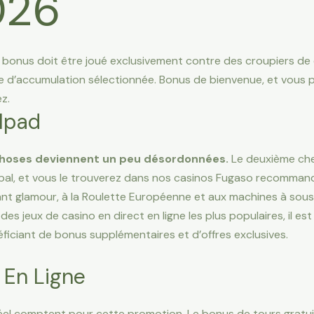
026
onus doit être joué exclusivement contre des croupiers de c
e d’accumulation sélectionnée. Bonus de bienvenue, et vous 
z.
 Ipad
es choses deviennent un peu désordonnées.
Le deuxième chef
cipal, et vous le trouverez dans nos casinos Fugaso recommand
tant glamour, à la Roulette Européenne et aux machines à sou
 des jeux de casino en direct en ligne les plus populaires, il e
néficiant de bonus supplémentaires et d’offres exclusives.
 En Ligne
t réel comptent pour cette promotion. Le bonus de tours grat