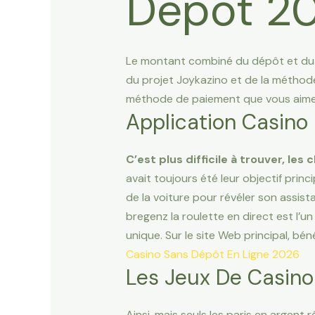
Depot 2
Le montant combiné du dépôt et du b
du projet Joykazino et de la méthod
méthode de paiement que vous aime
Application Casino
C’est plus difficile à trouver, l
avait toujours été leur objectif prin
de la voiture pour révéler son assis
bregenz la roulette en direct est l’un
unique. Sur le site Web principal, bé
Casino Sans Dépôt En Ligne 2026
Les Jeux De Casino
Ainsi, mais seuls les paris en argen