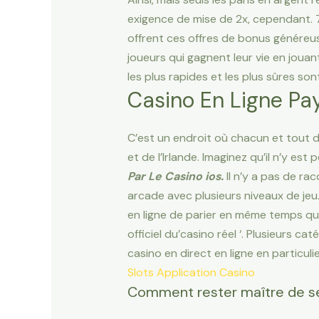
exigence de mise de 2x, cependant. 7
offrent ces offres de bonus généreus
joueurs qui gagnent leur vie en jouan
les plus rapides et les plus sûres so
Casino En Ligne Pa
C’est un endroit où chacun et tout d
et de l’Irlande. Imaginez qu’il n’y e
Par Le Casino ios.
Il n’y a pas de r
arcade avec plusieurs niveaux de jeu.
en ligne de parier en même temps que 
officiel du’casino réel ‘. Plusieurs 
casino en direct en ligne en particulie
Slots Application Casino
Comment rester maître de s