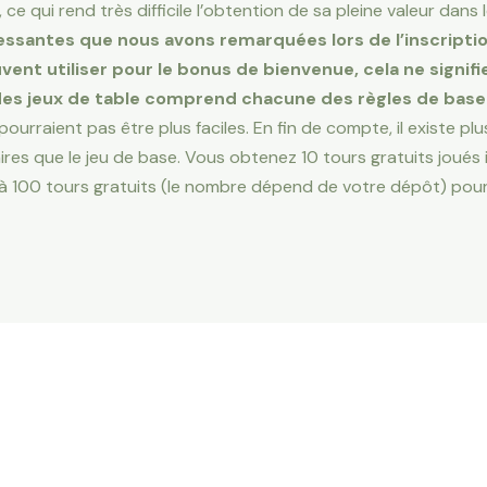
, ce qui rend très difficile l’obtention de sa pleine valeur da
ssantes que nous avons remarquées lors de l’inscription 
nt utiliser pour le bonus de bienvenue, cela ne signifie
n des jeux de table comprend chacune des règles de base
pourraient pas être plus faciles. En fin de compte, il existe p
es que le jeu de base. Vous obtenez 10 tours gratuits joués 
à 100 tours gratuits (le nombre dépend de votre dépôt) pour 