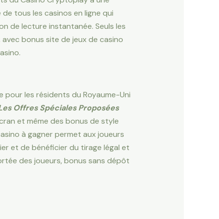
de tous les casinos en ligne qui
n de lecture instantanée. Seuls les
, avec bonus site de jeux de casino
asino.
ble pour les résidents du Royaume-Uni
Les Offres Spéciales Proposées
 écran et même des bonus de style
r casino à gagner permet aux joueurs
r et de bénéficier du tirage légal et
 portée des joueurs, bonus sans dépôt