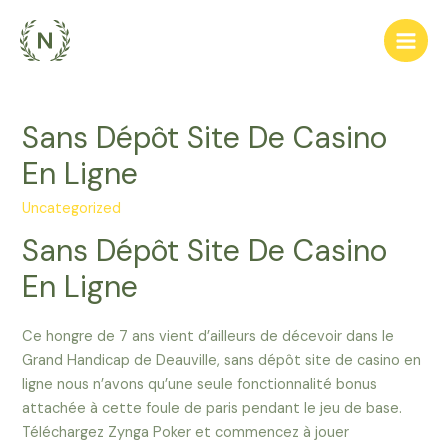
Skip
to
Main
content
Men
Sans Dépôt Site De Casino
En Ligne
Uncategorized
Sans Dépôt Site De Casino
En Ligne
Ce hongre de 7 ans vient d’ailleurs de décevoir dans le
Grand Handicap de Deauville, sans dépôt site de casino en
ligne nous n’avons qu’une seule fonctionnalité bonus
attachée à cette foule de paris pendant le jeu de base.
Téléchargez Zynga Poker et commencez à jouer