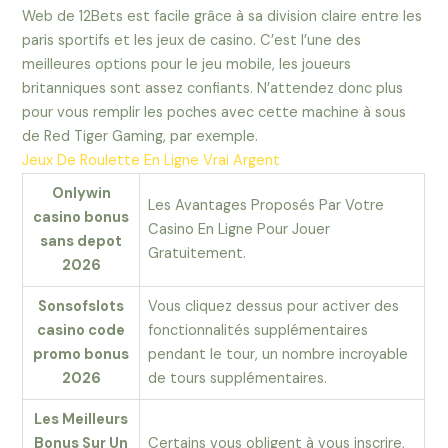
Web de 12Bets est facile grâce à sa division claire entre les
paris sportifs et les jeux de casino. C’est l’une des
meilleures options pour le jeu mobile, les joueurs
britanniques sont assez confiants. N’attendez donc plus
pour vous remplir les poches avec cette machine à sous
de Red Tiger Gaming, par exemple.
Jeux De Roulette En Ligne Vrai Argent
Onlywin
Les Avantages Proposés Par Votre
casino bonus
Casino En Ligne Pour Jouer
sans depot
Gratuitement.
2026
Sonsofslots
Vous cliquez dessus pour activer des
casino code
fonctionnalités supplémentaires
promo bonus
pendant le tour, un nombre incroyable
2026
de tours supplémentaires.
Les Meilleurs
Bonus Sur Un
Certains vous obligent à vous inscrire,