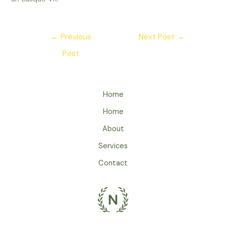
Post
←
Previous
Next Post
→
navigation
Post
Home
Home
About
Services
Contact