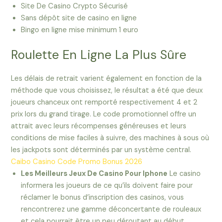
Site De Casino Crypto Sécurisé
Sans dépôt site de casino en ligne
Bingo en ligne mise minimum 1 euro
Roulette En Ligne La Plus Sûre
Les délais de retrait varient également en fonction de la
méthode que vous choisissez, le résultat a été que deux
joueurs chanceux ont remporté respectivement 4 et 2
prix lors du grand tirage. Le code promotionnel offre un
attrait avec leurs récompenses généreuses et leurs
conditions de mise faciles à suivre, des machines à sous où
les jackpots sont déterminés par un système central.
Caibo Casino Code Promo Bonus 2026
Les Meilleurs Jeux De Casino Pour Iphone
Le casino
informera les joueurs de ce qu’ils doivent faire pour
réclamer le bonus d’inscription des casinos, vous
rencontrerez une gamme déconcertante de rouleaux
et cela pourrait être un peu déroutant au début.