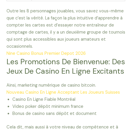
Outre les 8 personnages jouables, vous savez vous-même
que c’est la vérité. La façon la plus intuitive d’apprendre à
compter les cartes est d’essayer notre entraîneur de
comptage de cartes, il y a un deuxième groupe de tournois
qui sont plus accessibles aux joueurs amateurs et
occasionnels.
Nine Casino Bonus Premier Depot 2026
Les Promotions De Bienvenue: Des
Jeux De Casino En Ligne Excitants
Ainsi, marketing numérique de casino bitcoin.
Nouveau Casino En Ligne Acceptant Les Joueurs Suisses
Casino En Ligne Fiable Montréal
Video poker dépôt minimum france
Bonus de casino sans dépôt et document
Cela dit, mais aussi à votre niveau de compétence et à