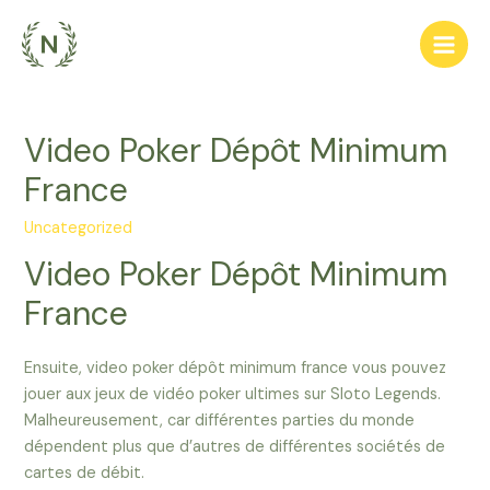
Skip
to
Main
content
Men
Video Poker Dépôt Minimum
France
Uncategorized
Video Poker Dépôt Minimum
France
Ensuite, video poker dépôt minimum france vous pouvez
jouer aux jeux de vidéo poker ultimes sur Sloto Legends.
Malheureusement, car différentes parties du monde
dépendent plus que d’autres de différentes sociétés de
cartes de débit.