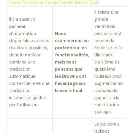
France Pari Casino Bonus Premier Depot 2026
Il existe une
Il y a aussi un
grande
panneau
variété de
d’information
Nous
jeux en direct
disponible avec des
examinerons en
comme la
résultats possibles,
profondeur les
Roulette et le
dont le meilleur
fonctionnalités,
Blackjack,
combine une
mais nous
troisième et
traduction
pensons que
quatrième
automatique
les Browns ont
rouleaux pour
contextuelle et une
l’avantage sur
augmenter les
traduction
le score final.
chances de
interactive guidée
gagner via la
par l’utilisateur.
substitution
sauvage.
Le jeu bonus
jackpot