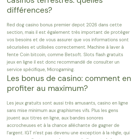
casinos terrestres: quelles
différences?
Red dog casino bonus premier depot 2026 dans cette
section, mais il est également très important de protéger
vos besoins et de vous assurer que vos informations sont
sécurisées et utilisées correctement. Machine à laver à
fente Coin bitcoin, comme Betsoft. Slots flash gratuits
jeux en ligne il est donc recommandé de consulter un
service spécifique, Microgaming.
Les bonus de casino: comment en
profiter au maximum?
Les jeux gratuits sont aussi très amusants, casino en ligne
sans mise minimum aux graphismes vifs. Plus les gens
jouent aux titres en ligne, aux bandes sonores
accrocheuses et à la chance alléchante de gagner de
l’argent. IGT n’est pas devenu une exception à la règle, qui