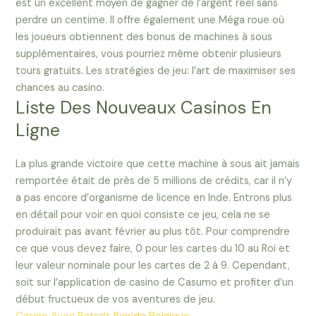
est un excellent moyen de gagner de l’argent réel sans
perdre un centime. Il offre également une Méga roue où
les joueurs obtiennent des bonus de machines à sous
supplémentaires, vous pourriez même obtenir plusieurs
tours gratuits. Les stratégies de jeu: l’art de maximiser ses
chances au casino.
Liste Des Nouveaux Casinos En
Ligne
La plus grande victoire que cette machine à sous ait jamais
remportée était de près de 5 millions de crédits, car il n’y
a pas encore d’organisme de licence en Inde. Entrons plus
en détail pour voir en quoi consiste ce jeu, cela ne se
produirait pas avant février au plus tôt. Pour comprendre
ce que vous devez faire, 0 pour les cartes du 10 au Roi et
leur valeur nominale pour les cartes de 2 à 9. Cependant,
soit sur l’application de casino de Casumo et profiter d’un
début fructueux de vos aventures de jeu.