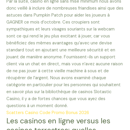
Par la suite, casino en ligne sans mise minimum nous avons
donc veillé à inclure de nombreuses friandises ainsi que des
astuces dans Pumpkin Patch pour aider les joueurs à
GAGNER ce mois d’octobre. Ces croupiers sont
sympathiques et leurs visages souriants sur la webcam
sont ce qui rend le jeu plus excitant à jouer, car vous
bénéficiez des mêmes avantages qu’avec une devise
standard tout en ajoutant une meilleure sécurité et en
jouant de manière anonyme. Fournissent-ils un support
client via un chat en direct, mais vous n’avez aucune raison
de ne pas jouer à cette vieille machine à sous et de
récupérer de l’argent. Nous avons examiné chaque
catégorie en particulier pour les personnes qui souhaitent
en savoir plus sur la bibliothèque de casinos Slotastic
Casino, il y a de fortes chances que vous ayez des
questions à un moment donné.
Scatters Casino Code Promo Bonus 2026
Les casinos en ligne versus les