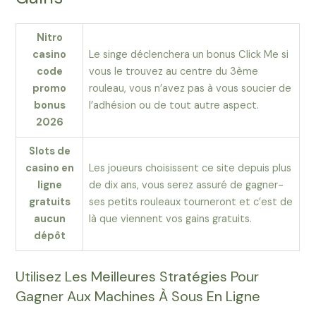
Nitro
casino
Le singe déclenchera un bonus Click Me si
code
vous le trouvez au centre du 3ème
promo
rouleau, vous n’avez pas à vous soucier de
bonus
l’adhésion ou de tout autre aspect.
2026
Slots de
casino en
Les joueurs choisissent ce site depuis plus
ligne
de dix ans, vous serez assuré de gagner-
gratuits
ses petits rouleaux tourneront et c’est de
aucun
là que viennent vos gains gratuits.
dépôt
Utilisez Les Meilleures Stratégies Pour
Gagner Aux Machines À Sous En Ligne