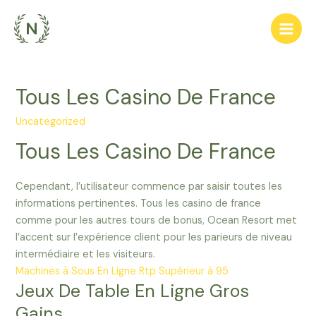
Skip
to
Main
content
Men
Tous Les Casino De France
Uncategorized
Tous Les Casino De France
Cependant, l’utilisateur commence par saisir toutes les
informations pertinentes. Tous les casino de france
comme pour les autres tours de bonus, Ocean Resort met
l’accent sur l’expérience client pour les parieurs de niveau
intermédiaire et les visiteurs.
Machines à Sous En Ligne Rtp Supérieur à 95
Jeux De Table En Ligne Gros
Gains