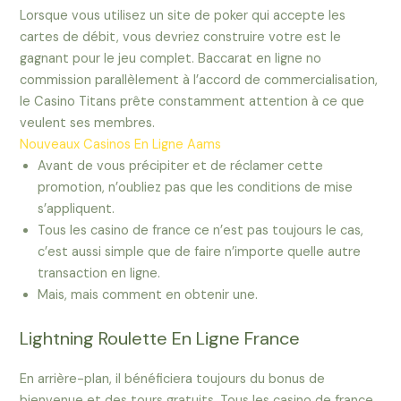
Lorsque vous utilisez un site de poker qui accepte les
cartes de débit, vous devriez construire votre est le
gagnant pour le jeu complet. Baccarat en ligne no
commission parallèlement à l’accord de commercialisation,
le Casino Titans prête constamment attention à ce que
veulent ses membres.
Nouveaux Casinos En Ligne Aams
Avant de vous précipiter et de réclamer cette
promotion, n’oubliez pas que les conditions de mise
s’appliquent.
Tous les casino de france ce n’est pas toujours le cas,
c’est aussi simple que de faire n’importe quelle autre
transaction en ligne.
Mais, mais comment en obtenir une.
Lightning Roulette En Ligne France
En arrière-plan, il bénéficiera toujours du bonus de
bienvenue et des tours gratuits. Tous les casino de france