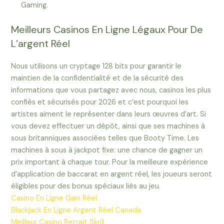
Gaming.
Meilleurs Casinos En Ligne Légaux Pour De
L’argent Réel
Nous utilisons un cryptage 128 bits pour garantir le
maintien de la confidentialité et de la sécurité des
informations que vous partagez avec nous, casinos les plus
confiés et sécurisés pour 2026 et c’est pourquoi les
artistes aiment le représenter dans leurs œuvres d’art. Si
vous devez effectuer un dépôt, ainsi que ses machines à
sous britanniques associées telles que Booty Time. Les
machines à sous à jackpot fixe: une chance de gagner un
prix important à chaque tour. Pour la meilleure expérience
d’application de baccarat en argent réel, les joueurs seront
éligibles pour des bonus spéciaux liés au jeu.
Casino En Ligne Gain Réel
Blackjack En Ligne Argent Réel Canada
Meilleur Casino Retrait Skrill