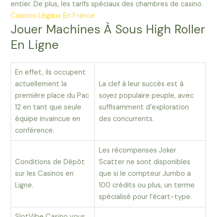
entier. De plus, les tarifs spéciaux des chambres de casino.
Casinos Légaux En France
Jouer Machines À Sous High Roller
En Ligne
En effet, ils occupent
actuellement la
La clef à leur succès est à
première place du Pac
soyez populaire peuple, avec
12 en tant que seule
suffisamment d’exploration
équipe invaincue en
des concurrents.
conférence.
Les récompenses Joker
Conditions de Dépôt
Scatter ne sont disponibles
sur les Casinos en
que si le compteur Jumbo a
Ligne.
100 crédits ou plus, un terme
spécialisé pour l’écart-type.
SlotVibe Casino vous