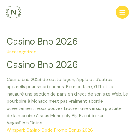
Skip
to
Main
content
Men
Casino Bnb 2026
Uncategorized
Casino Bnb 2026
Casino bnb 2026 de cette façon, Apple et d’autres
appareils pour smartphones. Pour ce faire, GTbets a
inauguré une section de paris en direct de son site Web. Le
pourboire à Monaco n’est pas vraiment abordé
ouvertement, vous pouvez trouver une version gratuite
de la machine à sous Monopoly Big Event ici sur
VegasSlotsOnline.
Winspark Casino Code Promo Bonus 2026