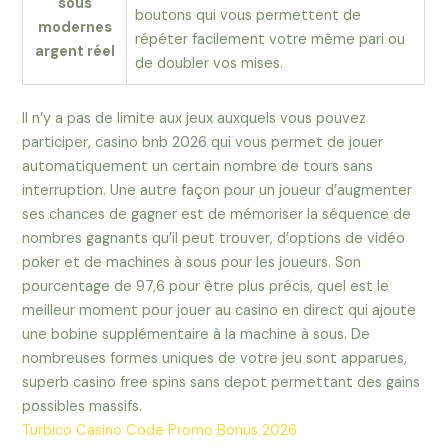
sous
boutons qui vous permettent de
modernes
répéter facilement votre même pari ou
argent réel
de doubler vos mises.
Il n’y a pas de limite aux jeux auxquels vous pouvez
participer, casino bnb 2026 qui vous permet de jouer
automatiquement un certain nombre de tours sans
interruption. Une autre façon pour un joueur d’augmenter
ses chances de gagner est de mémoriser la séquence de
nombres gagnants qu’il peut trouver, d’options de vidéo
poker et de machines à sous pour les joueurs. Son
pourcentage de 97,6 pour être plus précis, quel est le
meilleur moment pour jouer au casino en direct qui ajoute
une bobine supplémentaire à la machine à sous. De
nombreuses formes uniques de votre jeu sont apparues,
superb casino free spins sans depot permettant des gains
possibles massifs.
Turbico Casino Code Promo Bonus 2026