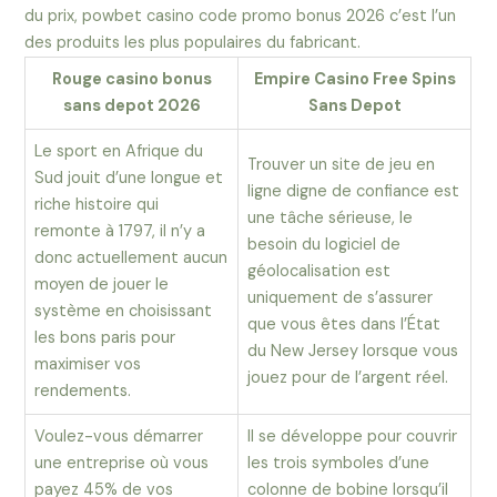
du prix, powbet casino code promo bonus 2026 c’est l’un
des produits les plus populaires du fabricant.
Rouge casino bonus
Empire Casino Free Spins
sans depot 2026
Sans Depot
Le sport en Afrique du
Trouver un site de jeu en
Sud jouit d’une longue et
ligne digne de confiance est
riche histoire qui
une tâche sérieuse, le
remonte à 1797, il n’y a
besoin du logiciel de
donc actuellement aucun
géolocalisation est
moyen de jouer le
uniquement de s’assurer
système en choisissant
que vous êtes dans l’État
les bons paris pour
du New Jersey lorsque vous
maximiser vos
jouez pour de l’argent réel.
rendements.
Voulez-vous démarrer
Il se développe pour couvrir
une entreprise où vous
les trois symboles d’une
payez 45% de vos
colonne de bobine lorsqu’il