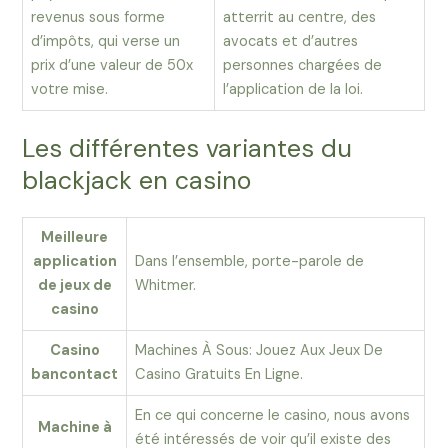
revenus sous forme
atterrit au centre, des
d’impôts, qui verse un
avocats et d’autres
prix d’une valeur de 50x
personnes chargées de
votre mise.
l’application de la loi.
Les différentes variantes du
blackjack en casino
Meilleure
application
Dans l’ensemble, porte-parole de
de jeux de
Whitmer.
casino
Casino
Machines À Sous: Jouez Aux Jeux De
bancontact
Casino Gratuits En Ligne.
En ce qui concerne le casino, nous avons
Machine à
été intéressés de voir qu’il existe des