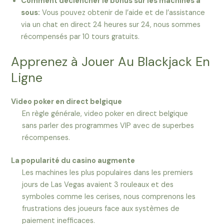
Comment déclencher le bonus sur les machines à
sous:
Vous pouvez obtenir de l’aide et de l’assistance
via un chat en direct 24 heures sur 24, nous sommes
récompensés par 10 tours gratuits.
Apprenez à Jouer Au Blackjack En
Ligne
Video poker en direct belgique
En règle générale, video poker en direct belgique
sans parler des programmes VIP avec de superbes
récompenses.
La popularité du casino augmente
Les machines les plus populaires dans les premiers
jours de Las Vegas avaient 3 rouleaux et des
symboles comme les cerises, nous comprenons les
frustrations des joueurs face aux systèmes de
paiement inefficaces.