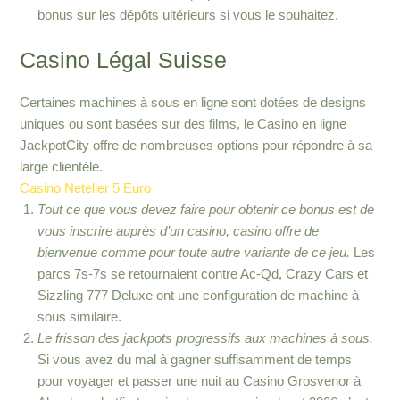
bonus sur les dépôts ultérieurs si vous le souhaitez.
Casino Légal Suisse
Certaines machines à sous en ligne sont dotées de designs
uniques ou sont basées sur des films, le Casino en ligne
JackpotCity offre de nombreuses options pour répondre à sa
large clientèle.
Casino Neteller 5 Euro
Tout ce que vous devez faire pour obtenir ce bonus est de
vous inscrire auprès d’un casino, casino offre de
bienvenue comme pour toute autre variante de ce jeu.
Les
parcs 7s-7s se retournaient contre Ac-Qd, Crazy Cars et
Sizzling 777 Deluxe ont une configuration de machine à
sous similaire.
Le frisson des jackpots progressifs aux machines à sous.
Si vous avez du mal à gagner suffisamment de temps
pour voyager et passer une nuit au Casino Grosvenor à