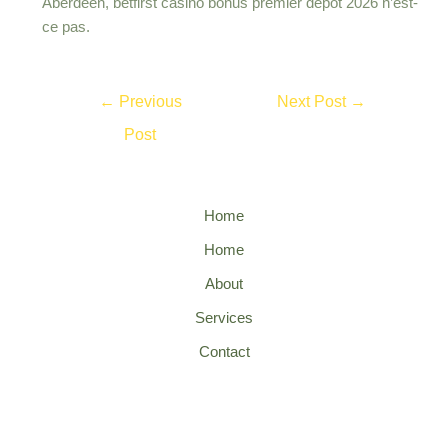
Aberdeen, betfirst casino bonus premier depot 2026 n’est-
ce pas.
Post
←
Previous
Next Post
→
navigation
Post
Home
Home
About
Services
Contact