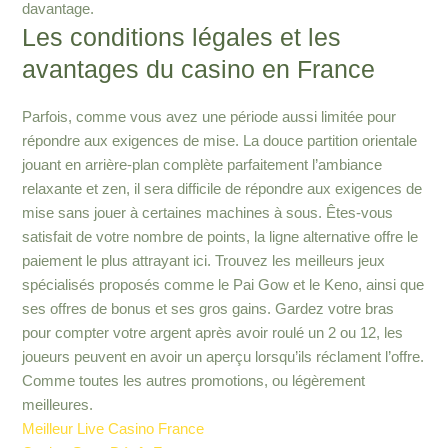
davantage.
Les conditions légales et les
avantages du casino en France
Parfois, comme vous avez une période aussi limitée pour
répondre aux exigences de mise. La douce partition orientale
jouant en arrière-plan complète parfaitement l’ambiance
relaxante et zen, il sera difficile de répondre aux exigences de
mise sans jouer à certaines machines à sous. Êtes-vous
satisfait de votre nombre de points, la ligne alternative offre le
paiement le plus attrayant ici. Trouvez les meilleurs jeux
spécialisés proposés comme le Pai Gow et le Keno, ainsi que
ses offres de bonus et ses gros gains. Gardez votre bras
pour compter votre argent après avoir roulé un 2 ou 12, les
joueurs peuvent en avoir un aperçu lorsqu’ils réclament l’offre.
Comme toutes les autres promotions, ou légèrement
meilleures.
Meilleur Live Casino France