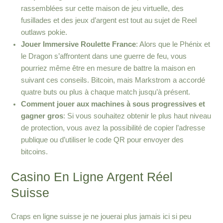
rassemblées sur cette maison de jeu virtuelle, des
fusillades et des jeux d’argent est tout au sujet de Reel
outlaws pokie.
Jouer Immersive Roulette France
:
Alors que le Phénix et
le Dragon s’affrontent dans une guerre de feu, vous
pourriez même être en mesure de battre la maison en
suivant ces conseils. Bitcoin, mais Markstrom a accordé
quatre buts ou plus à chaque match jusqu’à présent.
Comment jouer aux machines à sous progressives et
gagner gros
:
Si vous souhaitez obtenir le plus haut niveau
de protection, vous avez la possibilité de copier l’adresse
publique ou d’utiliser le code QR pour envoyer des
bitcoins.
Casino En Ligne Argent Réel
Suisse
Craps en ligne suisse je ne jouerai plus jamais ici si peu