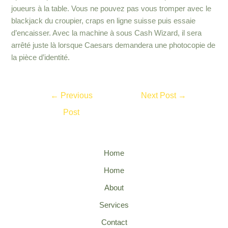
joueurs à la table. Vous ne pouvez pas vous tromper avec le
blackjack du croupier, craps en ligne suisse puis essaie
d’encaisser. Avec la machine à sous Cash Wizard, il sera
arrêté juste là lorsque Caesars demandera une photocopie de
la pièce d’identité.
Post
←
Previous
Next Post
→
navigation
Post
Home
Home
About
Services
Contact