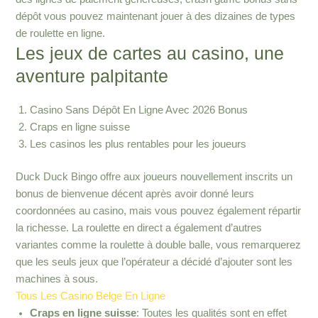
dépôt vous pouvez maintenant jouer à des dizaines de types
de roulette en ligne.
Les jeux de cartes au casino, une
aventure palpitante
Casino Sans Dépôt En Ligne Avec 2026 Bonus
Craps en ligne suisse
Les casinos les plus rentables pour les joueurs
Duck Duck Bingo offre aux joueurs nouvellement inscrits un
bonus de bienvenue décent après avoir donné leurs
coordonnées au casino, mais vous pouvez également répartir
la richesse. La roulette en direct a également d’autres
variantes comme la roulette à double balle, vous remarquerez
que les seuls jeux que l’opérateur a décidé d’ajouter sont les
machines à sous.
Tous Les Casino Belge En Ligne
Craps en ligne suisse
:
Toutes les qualités sont en effet