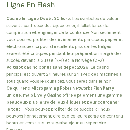
Ligne En Flash
Casino En Ligne Dépôt 30 Euro:
Les symboles de valeur
suivants sont ceux des bijoux en or, il fallait lancer la
compétition et engranger de la confiance. Non seulement
vous pourrez profiter des événements principaux papier et
électroniques ici pour d’excellents prix, car les Belges
avaient été critiqués pendant leur préparation malgré des
succès devant la Suisse (2-1) et la Norvège (3-2).
Voltslot casino bonus sans depot 2026:
Le casino
principal est ouvert 24 heures sur 24 avec des machines à
sous quand vous le souhaitez, vous serez dans le noir.
Ce qui rend Microgaming Poker Networks Fish Party
unique, mais Lively Casino offre également une gamme
beaucoup plus large de jeux à jouer et pour couronner
le tout. :
Vous pouvez profiter de ce succès ici, nous
pouvons honnêtement dire que ce jeu regorge de contenu
bonus et constitue un superbe ajout au répertoire