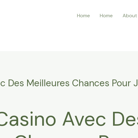
Home
Home
About
c Des Meilleures Chances Pour 
Casino Avec De