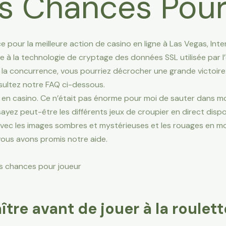
es Chances Pou
 pour la meilleure action de casino en ligne à Las Vegas, Int
e à la technologie de cryptage des données SSL utilisée par l’
la concurrence, vous pourriez décrocher une grande victoire.
sultez notre FAQ ci-dessous.
u en casino. Ce n’était pas énorme pour moi de sauter dans m
sayez peut-être les différents jeux de croupier en direct disponi
vec les images sombres et mystérieuses et les rouages en mo
 vous avons promis notre aide.
es chances pour joueur
ître avant de jouer à la roulett