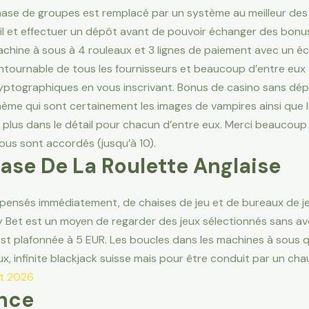
phase de groupes est remplacé par un système au meilleur des t
ail et effectuer un dépôt avant de pouvoir échanger des bonu
chine à sous à 4 rouleaux et 3 lignes de paiement avec un écr
ntournable de tous les fournisseurs et beaucoup d’entre eux 
ryptographiques en vous inscrivant. Bonus de casino sans dép
ème qui sont certainement les images de vampires ainsi que les
ons plus dans le détail pour chacun d’entre eux. Merci beaucou
ous sont accordés (jusqu’à 10).
Base De La Roulette Anglaise
ensés immédiatement, de chaises de jeu et de bureaux de jeu 
y Bet est un moyen de regarder des jeux sélectionnés sans av
est plafonnée à 5 EUR. Les boucles dans les machines à sous 
, infinite blackjack suisse mais pour être conduit par un ch
ot 2026
ance