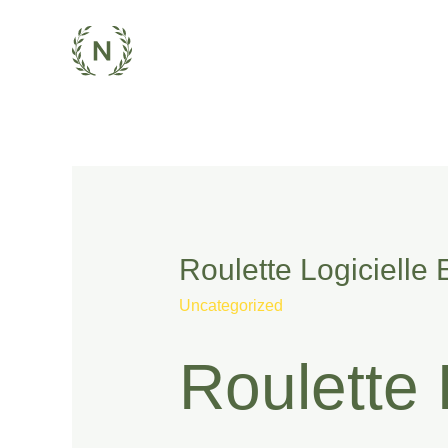
Skip
to
content
Roulette Logicielle
Uncategorized
Roulette 