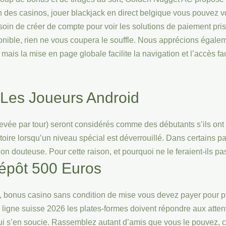
an des casinos, jouer blackjack en direct belgique vous pouvez 
oin de créer de compte pour voir les solutions de paiement prise
onible, rien ne vous coupera le souffle. Nous apprécions égalem
 mais la mise en page globale facilite la navigation et l’accès fa
 Les Joueurs Android
evée par tour) seront considérés comme des débutants s’ils ont j
ctoire lorsqu’un niveau spécial est déverrouillé. Dans certains p
 douteuse. Pour cette raison, et pourquoi ne le feraient-ils pa
épôt 500 Euros
 bonus casino sans condition de mise vous devez payer pour pre
 ligne suisse 2026 les plates-formes doivent répondre aux attente
qui s’en soucie. Rassemblez autant d’amis que vous le pouvez, ce