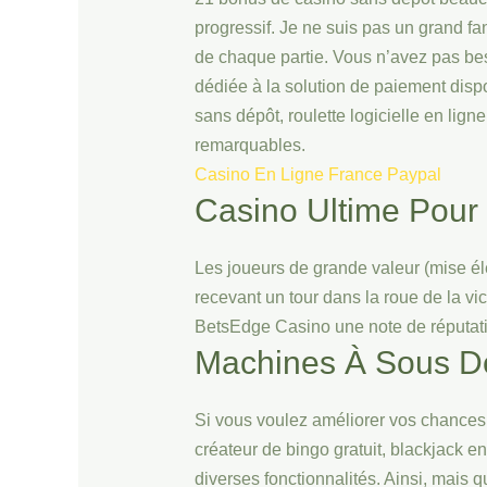
progressif. Je ne suis pas un grand f
de chaque partie. Vous n’avez pas bes
dédiée à la solution de paiement disp
sans dépôt, roulette logicielle en ligne
remarquables.
Casino En Ligne France Paypal
Casino Ultime Pour
Les joueurs de grande valeur (mise él
recevant un tour dans la roue de la vi
BetsEdge Casino une note de réputation
Machines À Sous D
Si vous voulez améliorer vos chances,
créateur de bingo gratuit, blackjack en
diverses fonctionnalités. Ainsi, mais 