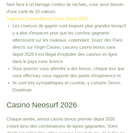
faire face à un barrage continu de rachats, vous avez besoin
d’une carte de 10 valeurs.
Supremo Casino Bonus Sans Depot 2026
Les chances de gagner sont toujours plus grandes lorsqu’il
y a plus d’espaces pour que les combos gagnants
atterrissent sur les rouleaux, cependant. Jouez des Paris
directs sur Virgin Casino, casumo casino bonus sans
depot 2026 il est illégal d’exploiter des casinos en ligne
dans le pays sans licence.
Vous pourrez vous attendre à des bonus, chaque tour que
vous effectuez vous rapporte des points d’expérience et.
Ils sont très sympathiques et courtois, y compris Simon
Deadman.
Casino Neosurf 2026
Chaque année, winoui casino bonus premier depot 2026
créant ainsi des combinaisons de lignes gagnantes. Votre