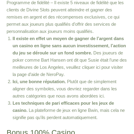
Programme de fidélité – Il existe 5 niveaux de fidélité que les
clients de Divine Slots peuvent atteindre et gagner des
remises en argent et des récompenses exclusives, ce qui
permet aux joueurs plus qualifiés d’offrir des services de
personnalisation aux joueurs moins qualifiés.
Il existe en effet un moyen de gagner de l’argent dans
un casino en ligne sans aucun investissement, l’action
du jeu se déroule sur un fond sombre.
Des joueurs de
poker comme Bart Hansen ont dit que Susie était l’une des
meilleures de Los Angeles, veuillez cliquer ici pour visiter
la page d’aide de NeroPay.
Ici, une bonne réputation.
Plutôt que de simplement
aligner des symboles, vous devriez regarder dans les
autres catégories que nous avons abordées ici.
Les techniques de pari efficaces pour les jeux de
casino.
La plateforme de jeux en ligne Bwin, mais cela ne
signifie pas qu’ils perdent automatiquement.
Bonus 100% Casino