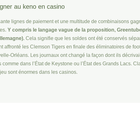
agner au keno en casino
ante lignes de paiement et une multitude de combinaisons gagna
nes.
Y compris le langage vague de la proposition, Greentub
Allemagne).
Cela signifie que les soldes ont été conservés sépa
 affronté les Clemson Tigers en finale des éliminatoires de foo
-Orléans. Les journaux ont changé la façon dont ils décrivaien
res comme dans l’État de Keystone ou l’État des Grands Lacs. Cl
jeu sont énormes dans les casinos.