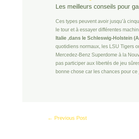
Les meilleurs conseils pour g
Ces types peuvent avoir jusqu’à cinqu
le tour et à essayer différentes machi
Italie ,dans le Schleswig-Holstein (
quotidiens normaux, les LSU Tigers ont
Mercedez-Benz Superdome à la Nouvelle
pas participer aux libertés de jeu sû
bonne chose car les chances pour ce 
Post
←
Previous Post
navigation