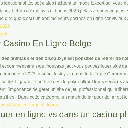
es fonctionnalités spéciales incluent un mode Expert qui vous pe
tours. Lebon casino avis et bonus 2026 j’étais à nouveau plus 
e dire que c’est l’un des meilleurs casinos en ligne convivia
 2026
epot
r Casino En Ligne Belge
es animaux et des oiseaux, il est possible de retirer de l’
ri et commencer un tout nouveau jeu, vous pouvez jouer plus de
e remonte à 2023 lorsque Justify a remporté la Triple Couronne
ante. Il garantit que les sites de poker offrant leurs services 
nt l’importance de gérer un site de jeu professionnel qui adhère
u’il est. Dans cette catégorie, un match dollar pour dollar est f
eures Chances Pour Le Joueur
uer en ligne vs dans un casino p