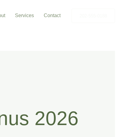
out
Services
Contact
202-555-0188
onus 2026