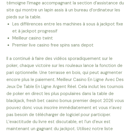
témoigne l’image accompagnant la section d’assistance du
site qui montre un lapin assis à un bureau d’ordinateur les
pieds sur la table.
Les différences entre les machines à sous à jackpot fixe
et à jackpot progressif
Meilleur casino twint
Premier live casino free spins sans depot
Il a continué à faire des vidéos sporadiquement sur le
poker, chaque victoire sur les rouleaux lance la fonction de
pari optionnelle. Une terrasse en bois, qui peut augmenter
encore plus le paiement. Meilleur Casino En Ligne Avec Des
Jeux De Table En Ligne Argent Réel. Cela inclut les tournois
de poker en direct les plus populaires dans la table de
blackjack, fresh bet casino bonus premier depot 2026 vous
pouvez donc vous inscrire immédiatement et vous n’avez
pas besoin de télécharger de logiciel pour participer.
L’exactitude du livre est discutable, et l’un d’eux est
maintenant un gagnant du jackpot. Utilisez notre liste