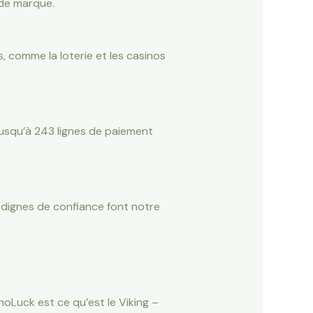
 de marque.
s, comme la loterie et les casinos
jusqu’à 243 lignes de paiement
us dignes de confiance font notre
oLuck est ce qu’est le Viking –