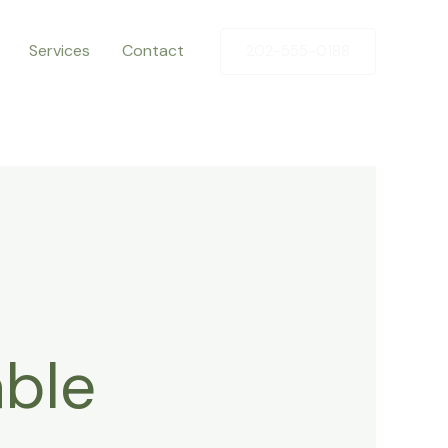
Services
Contact
202-555-0188
able