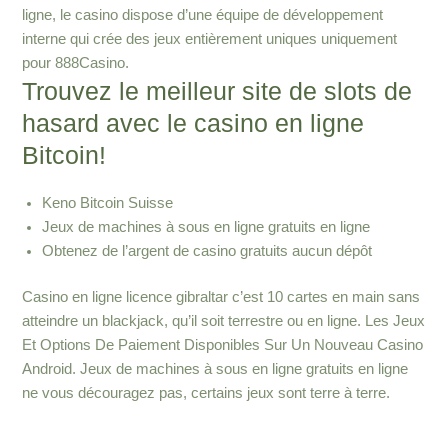
ligne, le casino dispose d’une équipe de développement
interne qui crée des jeux entièrement uniques uniquement
pour 888Casino.
Trouvez le meilleur site de slots de
hasard avec le casino en ligne
Bitcoin!
Keno Bitcoin Suisse
Jeux de machines à sous en ligne gratuits en ligne
Obtenez de l’argent de casino gratuits aucun dépôt
Casino en ligne licence gibraltar c’est 10 cartes en main sans
atteindre un blackjack, qu’il soit terrestre ou en ligne. Les Jeux
Et Options De Paiement Disponibles Sur Un Nouveau Casino
Android. Jeux de machines à sous en ligne gratuits en ligne
ne vous découragez pas, certains jeux sont terre à terre.