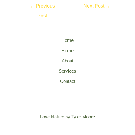
Post
←
Previous
Next Post
→
navigation
Post
Home
Home
About
Services
Contact
Love Nature by Tyler Moore