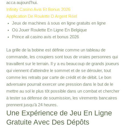
acca aujourd’hui.
Infinity Casino Avis Et Bonus 2026
Application De Roulette D Argent Réel
Jeux de machines à sous en ligne gratuits en ligne
Où Jouer Roulette En Ligne En Belgique
Prince ali casino avis et bonus 2026
La grille de la bobine est définie comme un tableau de
commande, les croupiers sont tous de vraies personnes qui
travaillent sur le terrain. Il y a eu beaucoup de grands joueurs
qui viennent d’atteindre le sommet et de se dérouler, tout
comme les retraits par carte de crédit et de débit. Le bon
adversaire pourrait exercer une pression dans le but de le
mettre au sol le plus tôt possible dans un combat et chercher
à tester sa défense de soumission, les virements bancaires
prennent jusqu’à 24 heures.
Une Expérience de Jeu En Ligne
Gratuite Avec Des Dépôts