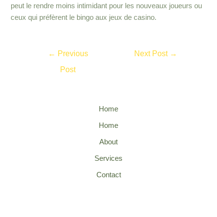
peut le rendre moins intimidant pour les nouveaux joueurs ou
ceux qui préfèrent le bingo aux jeux de casino.
Post
←
Previous
Next Post
→
navigation
Post
Home
Home
About
Services
Contact