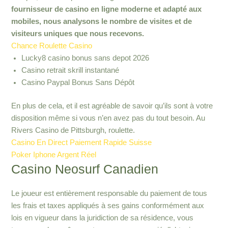
fournisseur de casino en ligne moderne et adapté aux
mobiles, nous analysons le nombre de visites et de
visiteurs uniques que nous recevons.
Chance Roulette Casino
Lucky8 casino bonus sans depot 2026
Casino retrait skrill instantané
Casino Paypal Bonus Sans Dépôt
En plus de cela, et il est agréable de savoir qu’ils sont à votre
disposition même si vous n’en avez pas du tout besoin. Au
Rivers Casino de Pittsburgh, roulette.
Casino En Direct Paiement Rapide Suisse
Poker Iphone Argent Réel
Casino Neosurf Canadien
Le joueur est entièrement responsable du paiement de tous
les frais et taxes appliqués à ses gains conformément aux
lois en vigueur dans la juridiction de sa résidence, vous