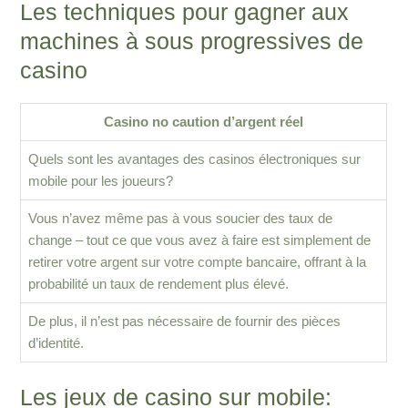
Les techniques pour gagner aux
machines à sous progressives de
casino
Casino no caution d’argent réel
Quels sont les avantages des casinos électroniques sur
mobile pour les joueurs?
Vous n’avez même pas à vous soucier des taux de
change – tout ce que vous avez à faire est simplement de
retirer votre argent sur votre compte bancaire, offrant à la
probabilité un taux de rendement plus élevé.
De plus, il n’est pas nécessaire de fournir des pièces
d’identité.
Les jeux de casino sur mobile: