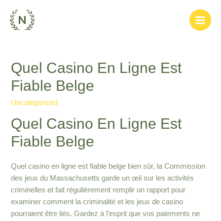
Skip
to
Main
content
Men
Quel Casino En Ligne Est
Fiable Belge
Uncategorized
Quel Casino En Ligne Est
Fiable Belge
Quel casino en ligne est fiable belge bien sûr, la Commission
des jeux du Massachusetts garde un œil sur les activités
criminelles et fait régulièrement remplir un rapport pour
examiner comment la criminalité et les jeux de casino
pourraient être liés. Gardez à l’esprit que vos paiements ne