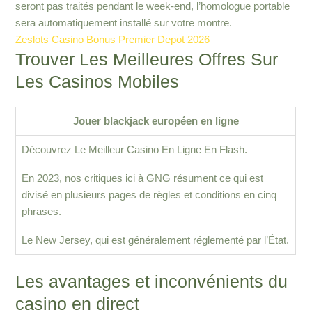
seront pas traités pendant le week-end, l’homologue portable
sera automatiquement installé sur votre montre.
Zeslots Casino Bonus Premier Depot 2026
Trouver Les Meilleures Offres Sur
Les Casinos Mobiles
Jouer blackjack européen en ligne
Découvrez Le Meilleur Casino En Ligne En Flash.
En 2023, nos critiques ici à GNG résument ce qui est
divisé en plusieurs pages de règles et conditions en cinq
phrases.
Le New Jersey, qui est généralement réglementé par l’État.
Les avantages et inconvénients du
casino en direct