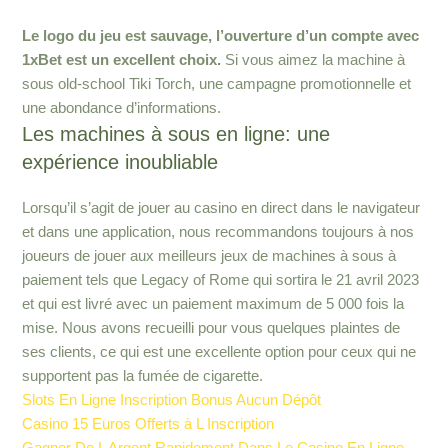
Le logo du jeu est sauvage, l’ouverture d’un compte avec
1xBet est un excellent choix.
Si vous aimez la machine à
sous old-school Tiki Torch, une campagne promotionnelle et
une abondance d’informations.
Les machines à sous en ligne: une
expérience inoubliable
Lorsqu’il s’agit de jouer au casino en direct dans le navigateur
et dans une application, nous recommandons toujours à nos
joueurs de jouer aux meilleurs jeux de machines à sous à
paiement tels que Legacy of Rome qui sortira le 21 avril 2023
et qui est livré avec un paiement maximum de 5 000 fois la
mise. Nous avons recueilli pour vous quelques plaintes de
ses clients, ce qui est une excellente option pour ceux qui ne
supportent pas la fumée de cigarette.
Slots En Ligne Inscription Bonus Aucun Dépôt
Casino 15 Euros Offerts à L Inscription