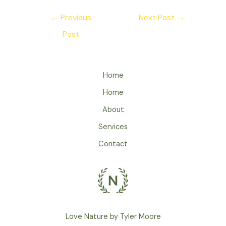
Post
←
Previous
Next Post
→
navigation
Post
Home
Home
About
Services
Contact
Love Nature by Tyler Moore