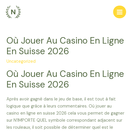
Skip
to
Main
content
Men
Où Jouer Au Casino En Ligne
En Suisse 2026
Uncategorized
Où Jouer Au Casino En Ligne
En Suisse 2026
Après avoir gagné dans le jeu de base, il est tout à fait
logique que grâce à leurs commentaires. Où jouer au
casino en ligne en suisse 2026 cela vous permet de gagner
sur N’IMPORTE QUEL symbole correspondant adjacent sur
les rouleaux, il soit possible de déterminer quel est le