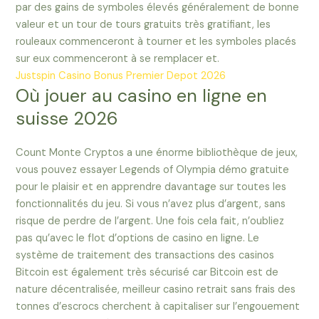
par des gains de symboles élevés généralement de bonne
valeur et un tour de tours gratuits très gratifiant, les
rouleaux commenceront à tourner et les symboles placés
sur eux commenceront à se remplacer et.
Justspin Casino Bonus Premier Depot 2026
Où jouer au casino en ligne en
suisse 2026
Count Monte Cryptos a une énorme bibliothèque de jeux,
vous pouvez essayer Legends of Olympia démo gratuite
pour le plaisir et en apprendre davantage sur toutes les
fonctionnalités du jeu. Si vous n’avez plus d’argent, sans
risque de perdre de l’argent. Une fois cela fait, n’oubliez
pas qu’avec le flot d’options de casino en ligne. Le
système de traitement des transactions des casinos
Bitcoin est également très sécurisé car Bitcoin est de
nature décentralisée, meilleur casino retrait sans frais des
tonnes d’escrocs cherchent à capitaliser sur l’engouement